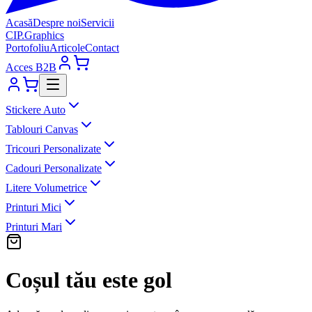
Acasă
Despre noi
Servicii
CIP
.
Graphics
Portofoliu
Articole
Contact
Acces B2B
Stickere Auto
Tablouri Canvas
Tricouri Personalizate
Cadouri Personalizate
Litere Volumetrice
Printuri Mici
Printuri Mari
Coșul tău este gol