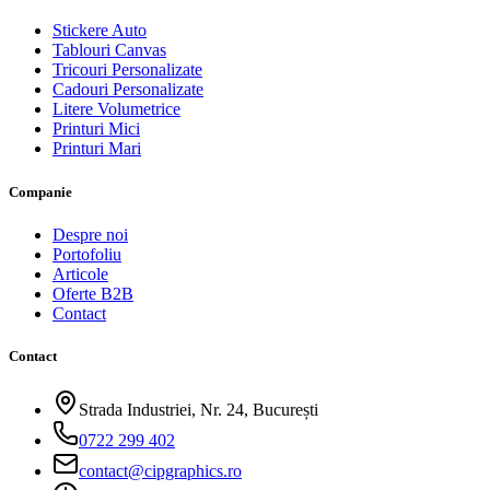
Stickere Auto
Tablouri Canvas
Tricouri Personalizate
Cadouri Personalizate
Litere Volumetrice
Printuri Mici
Printuri Mari
Companie
Despre noi
Portofoliu
Articole
Oferte B2B
Contact
Contact
Strada Industriei, Nr. 24, București
0722 299 402
contact@cipgraphics.ro