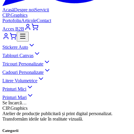
Acasă
Despre noi
Servicii
CIP
.
Graphics
Portofoliu
Articole
Contact
Acces B2B
Stickere Auto
Tablouri Canvas
Tricouri Personalizate
Cadouri Personalizate
Litere Volumetrice
Printuri Mici
Printuri Mari
Se încarcă…
CIP
.
Graphics
Atelier de producție publicitară și print digital personalizat.
Transformăm ideile tale în realitate vizuală.
Categorii