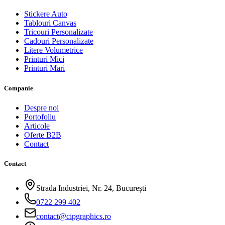
Stickere Auto
Tablouri Canvas
Tricouri Personalizate
Cadouri Personalizate
Litere Volumetrice
Printuri Mici
Printuri Mari
Companie
Despre noi
Portofoliu
Articole
Oferte B2B
Contact
Contact
Strada Industriei, Nr. 24, București
0722 299 402
contact@cipgraphics.ro