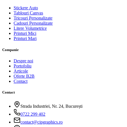
Stickere Auto
Tablouri Canvas
Tricouri Personalizate
Cadouri Personalizate
Litere Volumetrice
Printuri Mici
Printuri Mari
Companie
Despre noi
Portofoliu
Articole
Oferte B2B
Contact
Contact
Strada Industriei, Nr. 24, București
0722 299 402
contact@cipgraphics.ro