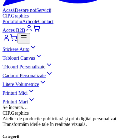
Acasă
Despre noi
Servicii
CIP
.
Graphics
Portofoliu
Articole
Contact
Acces B2B
Stickere Auto
Tablouri Canvas
Tricouri Personalizate
Cadouri Personalizate
Litere Volumetrice
Printuri Mici
Printuri Mari
Se încarcă…
CIP
.
Graphics
Atelier de producție publicitară și print digital personalizat.
Transformăm ideile tale în realitate vizuală.
Categorii