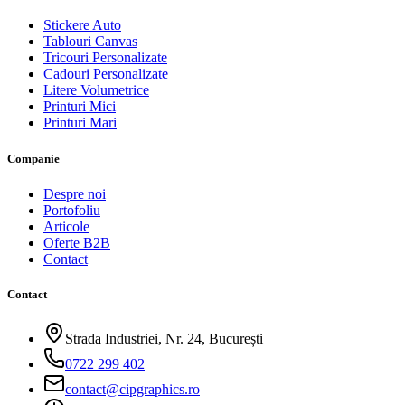
Stickere Auto
Tablouri Canvas
Tricouri Personalizate
Cadouri Personalizate
Litere Volumetrice
Printuri Mici
Printuri Mari
Companie
Despre noi
Portofoliu
Articole
Oferte B2B
Contact
Contact
Strada Industriei, Nr. 24, București
0722 299 402
contact@cipgraphics.ro