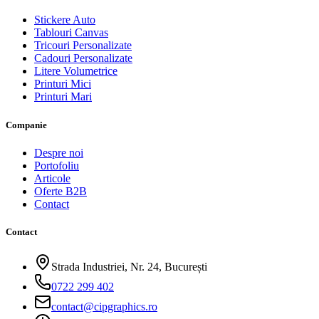
Stickere Auto
Tablouri Canvas
Tricouri Personalizate
Cadouri Personalizate
Litere Volumetrice
Printuri Mici
Printuri Mari
Companie
Despre noi
Portofoliu
Articole
Oferte B2B
Contact
Contact
Strada Industriei, Nr. 24, București
0722 299 402
contact@cipgraphics.ro