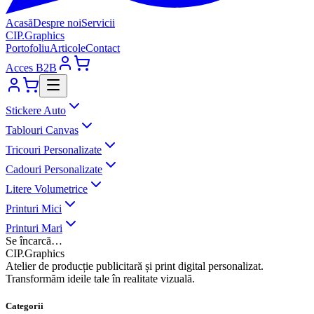
Acasă
Despre noi
Servicii
CIP
.
Graphics
Portofoliu
Articole
Contact
Acces B2B
Stickere Auto
Tablouri Canvas
Tricouri Personalizate
Cadouri Personalizate
Litere Volumetrice
Printuri Mici
Printuri Mari
Se încarcă…
CIP
.
Graphics
Atelier de producție publicitară și print digital personalizat.
Transformăm ideile tale în realitate vizuală.
Categorii